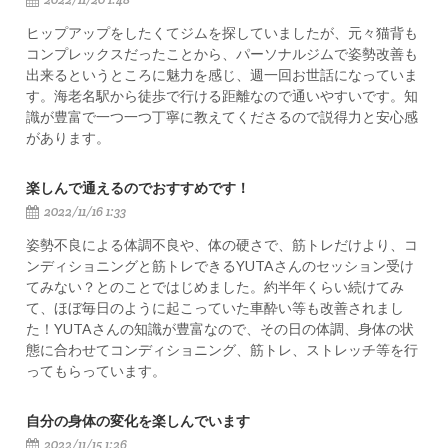
ヒップアップをしたくてジムを探していましたが、元々猫背も
コンプレックスだったことから、パーソナルジムで姿勢改善も
出来るというところに魅力を感じ、週一回お世話になっていま
す。海老名駅から徒歩で行ける距離なので通いやすいです。知
識が豊富で一つ一つ丁寧に教えてくださるので説得力と安心感
があります。
楽しんで通えるのでおすすめです！
2022/11/16 1:33
姿勢不良による体調不良や、体の硬さで、筋トレだけより、コ
ンディショニングと筋トレできるYUTAさんのセッション受け
てみない？とのことではじめました。約半年くらい続けてみ
て、ほぼ毎日のように起こっていた車酔い等も改善されまし
た！YUTAさんの知識が豊富なので、その日の体調、身体の状
態に合わせてコンディショニング、筋トレ、ストレッチ等を行
ってもらっています。
自分の身体の変化を楽しんでいます
2022/11/15 1:26