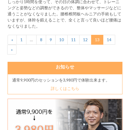
しっかり1時間を使って、その日の体調に合わせて、トレーニ
ングと姿勢などの調整ができるので、整体やマッサージなどに
通うことがなくなりました。腰椎椎間板ヘルニアの手術もして
いますが、体幹を鍛えることで、全くと言って良いほど腰痛は
なくなりました。
（こ
«
1
…
8
9
10
11
12
13
14
の
»
ペ
ー
ジ）
お知らせ
通常9,900円のセッションを3,980円で体験出来ます。
詳しくはこちら