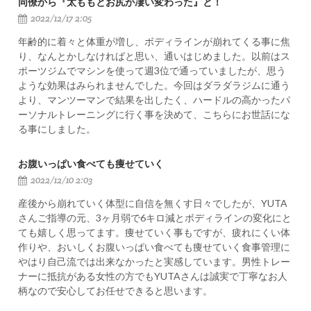
同僚から『太ももとお尻が凄い変わった』と！
2022/12/17 2:05
年齢的に着々と体重が増し、ボディラインが崩れてくる事に焦
り、なんとかしなければと思い、通いはじめました。以前はス
ポーツジムでマシンを使って週3位で通っていましたが、思う
ような効果はみられませんでした。今回はダラダラジムに通う
より、マンツーマンで結果を出したく、ハードルの高かったパ
ーソナルトレーニングに行く事を決めて、こちらにお世話にな
る事にしました。
お腹いっぱい食べても痩せていく
2022/12/10 2:03
産後から崩れていく体型に自信を無くす日々でしたが、YUTA
さんご指導の元、3ヶ月弱で6キロ減とボディラインの変化にと
ても嬉しく思ってます。痩せていく事もですが、疲れにくい体
作りや、おいしくお腹いっぱい食べても痩せていく食事管理に
やはり自己流では出来なかったと実感しています。男性トレー
ナーに抵抗がある女性の方でもYUTAさんは誠実で丁寧なお人
柄なので安心してお任せできると思います。