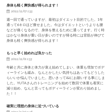
身体も軽く爽快感が得られます！
2022/12/07 1:55
週一回で通っていますが、最初はダイエット目的でした。1年
通って6キロほど痩せました。今はダイエットというよりも腰
などが痛くなるので、身体を整えるために通ってます。行く時
はかなり身体が重い日が多いのですが帰る時には背筋が伸びて
身体も軽く爽快感が得られます！
もっと早く始めれば良かった
2022/12/01 1:53
年齢と共に身体と体力が衰え始めてしまい、体重も増加でボデ
ィーラインも緩み、なんとかしたい気持ちはあってもどうした
らいいか悩んでいました。思いきってi&iにお願いする事にしま
した。YUTAさんのトレーニングを始めて数回で体重も着実に
減り始め、なんと言ってもボディーラインが変わり始めまし
た！！
確実に理想の身体に近づいている
2022/11/20 1:48